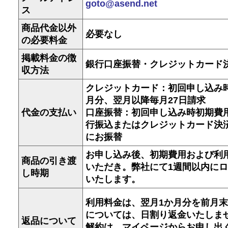
goto@asend.net
ス
商品代金以外
必要なし
の必要料金
掲載料金の徴
銀行口座振替・クレジットカード
収方法
クレジットカード：初回申し込み
月分、翌月以降毎月27日請求
代金の支払い
口座振替：初回申し込み時初期費
行振込またはクレジットカード決済
にお振替
お申し込み後、初期費用および利
商品の引き渡
いただき。弊社にて1週間以内にロ
し時期
いたします。
利用料金は、翌月1か月分を前月
については、日割り返金いたしま
返品について
解約は、マイページからお申し出